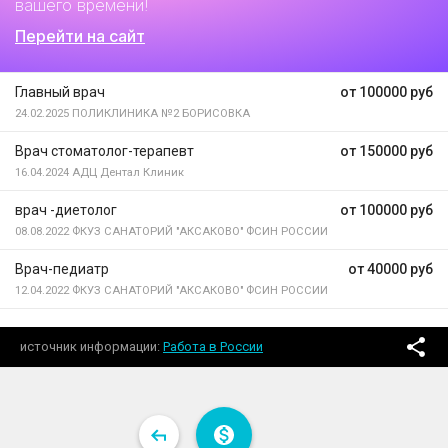
вашего времени!
Перейти на сайт
Главный врач
от 100000 руб
24.02.2025
ПОЛИКЛИНИКА №2 БОРИСОВКА
Врач стоматолог-терапевт
от 150000 руб
16.04.2024
АДЦ Дентал Клиник
врач -диетолог
от 100000 руб
08.08.2022
ФКУЗ САНАТОРИЙ "АКСАКОВО" ФСИН РОССИИ
Врач-педиатр
от 40000 руб
12.04.2022
ФКУЗ САНАТОРИЙ "АКСАКОВО" ФСИН РОССИИ
источник информации
Работа в России