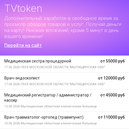
TVtoken
Дополнительный заработок
в свободное время за
просмотр обзоров товаров и услуг. Получай деньги
на карту! Никаких вложений, кроме 5 минут в день
вашего времени!
Перейти на сайт
Медицинская сестра процедурной
от 55000 руб
17.06.2026
ГБУЗ МОСКОВСКОЙ ОБЛАСТИ "МЫТИЩИНСКАЯ ОКБ"
Врач-эндоскопист
от 120000 руб
17.06.2026
ГБУЗ МОСКОВСКОЙ ОБЛАСТИ "МЫТИЩИНСКАЯ ОКБ"
Медицинский регистратор / администратор /
от 45000 руб
кассир
12.06.2026
Мытищинская областная клиническая больница
Врач-травматолог-ортопед (травмпункт)
от 110000 руб
10.06.2026
Мытищинская областная клиническая больница