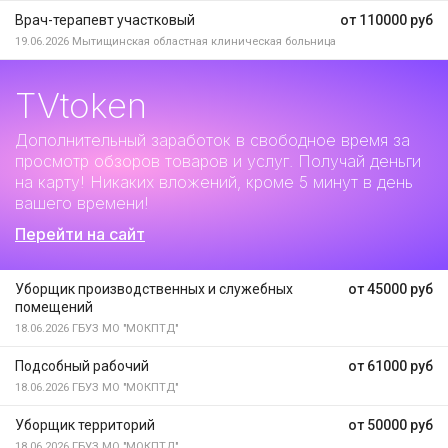
Врач-терапевт участковый
от 110000 руб
19.06.2026
Мытищинская областная клиническая больница
TVtoken
Дополнительный заработок
в свободное время за
просмотр обзоров товаров и услуг. Получай деньги
на карту! Никаких вложений, кроме 5 минут в день
вашего времени!
Перейти на сайт
Уборщик производственных и служебных
от 45000 руб
помещений
18.06.2026
ГБУЗ МО "МОКПТД"
Подсобный рабочий
от 61000 руб
18.06.2026
ГБУЗ МО "МОКПТД"
Уборщик территорий
от 50000 руб
18.06.2026
ГБУЗ МО "МОКПТД"