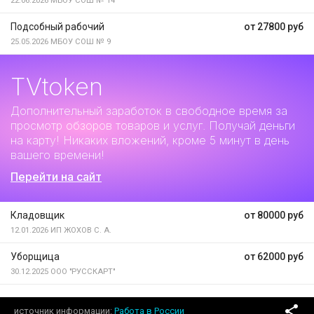
22.06.2026
МБОУ СОШ № 14
Подсобный рабочий
от 27800 руб
25.05.2026
МБОУ СОШ № 9
TVtoken
Дополнительный заработок
в свободное время за
просмотр обзоров товаров и услуг. Получай деньги
на карту! Никаких вложений, кроме 5 минут в день
вашего времени!
Перейти на сайт
Кладовщик
от 80000 руб
12.01.2026
ИП ЖОХОВ С. А.
Уборщица
от 62000 руб
30.12.2025
ООО "РУССКАРТ"
источник информации
Работа в России