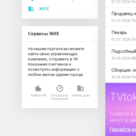
01.07.2026
Пя
ЖКХ
Продавец-
01.07.2026
Пя
Пекарь
Сервисы ЖКХ
01.07.2026
Пя
На нашем портале вы можете
Подсобный
найти свою управляющую
30.06.2026
МБ
компанию, отправить в УК
показания счетчиков и
посмотреть информацию о
Сборщик з
любом жилом здании города.
30.06.2026
Пя
TVto
Найти УК
Отправить
Найти дом
показания
Дополните
товаров и 
минут в де
Перейти н