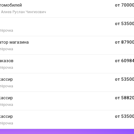
томобилей
от 70000
 Алиев Руслан Чингизович
от 53500
тёрочка
тор магазина
от 87900
тёрочка
аказов
от 60984
тёрочка
кассир
от 53500
тёрочка
кассир
от 58820
тёрочка
кассир
от 53500
тёрочка