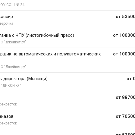
ОУ СОШ № 24
кассир
от 53500
тёрочка
танка с ЧПУ (листогибочный пресс)
от 100000
О "Джейкет.ру"
рщик на автоматических и полуавтоматических
от 100000
О "Джейкет.ру"
ь директора (Мытищи)
от 
 "ДИКСИ Юг"
от 88700
рекресток
аказов
от 70500
рекресток