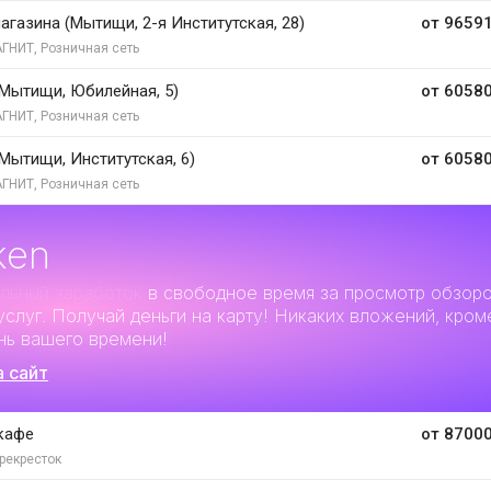
агазина (Мытищи, 2-я Институтская, 28)
от 96591
ГНИТ, Розничная сеть
Мытищи, Юбилейная, 5)
от 60580
ГНИТ, Розничная сеть
Мытищи, Институтская, 6)
от 60580
ГНИТ, Розничная сеть
ken
льный заработок
в свободное время за просмотр обзор
услуг. Получай деньги на карту! Никаких вложений, кром
нь вашего времени!
а сайт
кафе
от 87000
рекресток