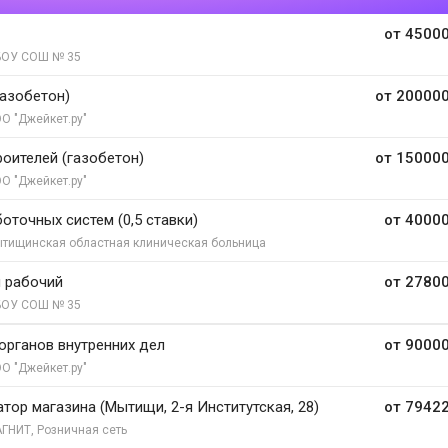
от 45000
ОУ СОШ № 35
газобетон)
от 200000
О "Джейкет.ру"
роителей (газобетон)
от 150000
О "Джейкет.ру"
оточных систем (0,5 ставки)
от 40000
тищинская областная клиническая больница
 рабочий
от 27800
ОУ СОШ № 35
органов внутренних дел
от 90000
О "Джейкет.ру"
тор магазина (Мытищи, 2-я Институтская, 28)
от 79422
ГНИТ, Розничная сеть