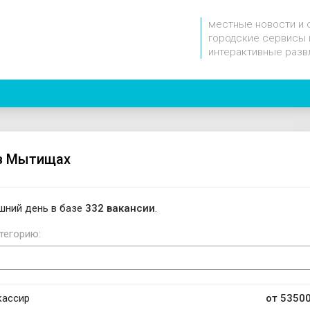
местные новости и 
городские сервисы 
интерактивные разв
в Мытищах
шний день в базе
332 вакансии
.
тегорию:
кассир
от 53500