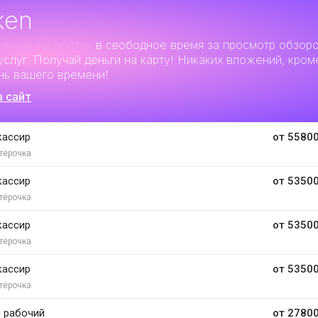
ken
льный заработок
в свободное время за просмотр обзор
услуг. Получай деньги на карту! Никаких вложений, кром
нь вашего времени!
а сайт
кассир
от 55800
тёрочка
кассир
от 53500
тёрочка
кассир
от 53500
тёрочка
кассир
от 53500
тёрочка
 рабочий
от 27800