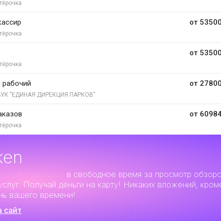
тёрочка
кассир
от 53500
тёрочка
от 53500
тёрочка
 рабочий
от 27800
УК "ЕДИНАЯ ДИРЕКЦИЯ ПАРКОВ"
аказов
от 60984
тёрочка
ken
льный заработок
в свободное время за просмотр обзор
услуг. Получай деньги на карту! Никаких вложений, кром
нь вашего времени!
а сайт