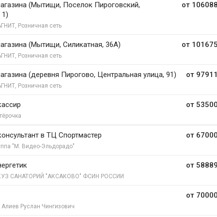
агазина (Мытищи, Поселок Пироговский,
от 106088
 1)
ГНИТ, Розничная сеть
агазина (Мытищи, Силикатная, 36А)
от 101675
ГНИТ, Розничная сеть
агазина (деревня Пирогово, Центральная улица, 91)
от 97911
ГНИТ, Розничная сеть
кассир
от 53500
тёрочка
онсультант в ТЦ Спортмастер
от 67000
уппа "М. Видео-Эльдорадо"
ергетик
от 58889
УЗ САНАТОРИЙ "АКСАКОВО" ФСИН РОССИИ
от 70000
 Алиев Руслан Чингизович