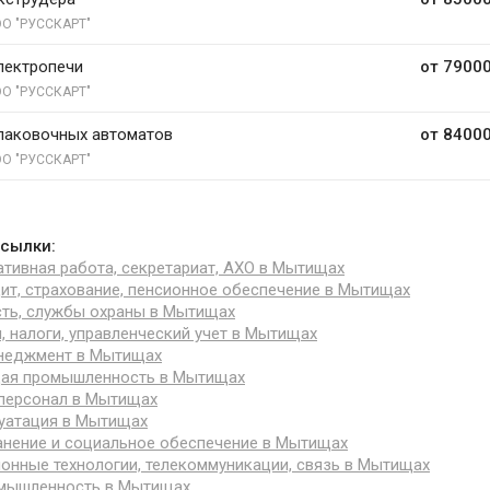
О "РУССКАРТ"
лектропечи
от 79000
О "РУССКАРТ"
паковочных автоматов
от 84000
О "РУССКАРТ"
сылки:
тивная работа, секретариат, АХО в Мытищах
дит, страхование, пенсионное обеспечение в Мытищах
ть, службы охраны в Мытищах
я, налоги, управленческий учет в Мытищах
неджмент в Мытищах
я промышленность в Мытищах
персонал в Мытищах
уатация в Мытищах
нение и социальное обеспечение в Мытищах
нные технологии, телекоммуникации, связь в Мытищах
омышленность в Мытищах