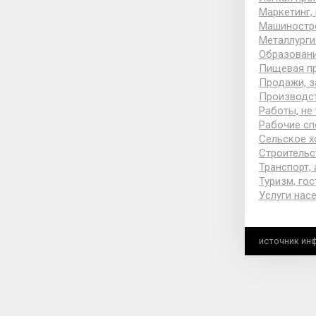
Маркетинг,
Машиностр
Металлурги
Образовани
Пищевая п
Продажи, з
Производс
Работы, не
Рабочие сп
Сельское х
Строительс
Транспорт,
Туризм, го
Услуги нас
источник ин