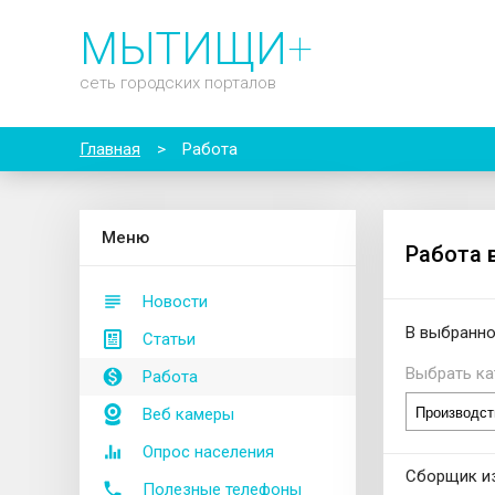
МЫТИЩИ
+
сеть городских порталов
Главная
>
Работа
М
еню
Работа 
Новости
В выбранно
Статьи
Выбрать ка
Работа
Веб камеры
Опрос населения
Сборщик из
Полезные телефоны