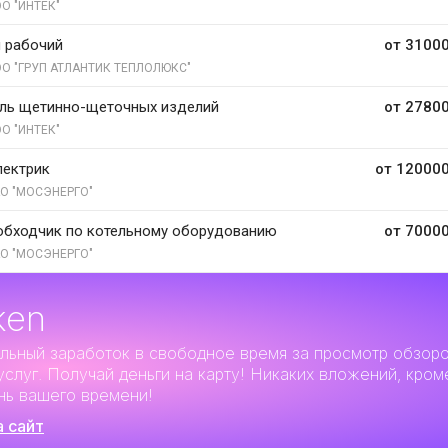
О "ИНТЕК"
 рабочий
от 31000
О "ГРУП АТЛАНТИК ТЕПЛОЛЮКС"
ель щетинно-щеточных изделий
от 27800
О "ИНТЕК"
лектрик
от 120000
О "МОСЭНЕРГО"
обходчик по котельному оборудованию
от 70000
О "МОСЭНЕРГО"
ken
льный заработок
в свободное время за просмотр обзор
услуг. Получай деньги на карту! Никаких вложений, кром
нь вашего времени!
а сайт