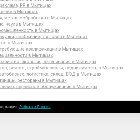
 реклама, PR в Мытищах
оение в Мытищах
я, металлообработка в Мытищах
е, наука в Мытищах
ромышленность в Мытищах
акупки, снабжение, торговля в Мытищах
тво в Мытищах
 требующие квалификации в Мытищах
ециальности в Мытищах
озяйство, экология, ветеринария в Мытищах
тво, ремонт, стройматериалы, недвижимость в Мытищах
 автобизнес, логистика, склад, ВЭД в Мытищах
стиницы, рестораны в Мытищах
елению, сервисное обслуживание в Мытищах
формации
Работа в России