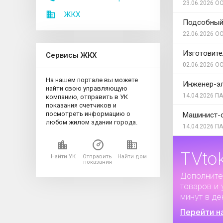
23.06.2026
ОО
ЖКХ
Подсобный
22.06.2026
ОО
Изготовит
Сервисы ЖКХ
02.06.2026
ОО
На нашем портале вы можете
Инженер-э
найти свою управляющую
14.04.2026
ПА
компанию, отправить в УК
показания счетчиков и
посмотреть информацию о
Машинист-
любом жилом здании города.
14.04.2026
ПА
TVto
Найти УК
Отправить
Найти дом
показания
Дополните
товаров и 
минут в де
Перейти н