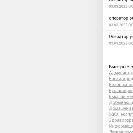
03.03.2022
ОО
оператор э
03.03.2022
ОО
Оператор у
03.03.2022
ОО
Быстрые с
Администра
Банки, кре
Безопаснос
Бухгалтери
Высший ме
Добывающа
Домашний 
ЖКХ, экспл
Здравоохра
Информацио
Легкая пр