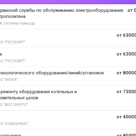
ервисной службы по обслуживанию электрооборудования
от 
трополитена
К Системы привода
от 63000
О "РУССКАРТ"
а
от 63000
О "РУССКАРТ"
ехнологического оборудования/линий/установок
от 80000
О "ИНТЕК"
 ремонту оборудования котельных и
от 73000
овительных цехов
О "МОСЭНЕРГО"
от 40000
О "КОМСЕРВИС"
кструдера
от 85000