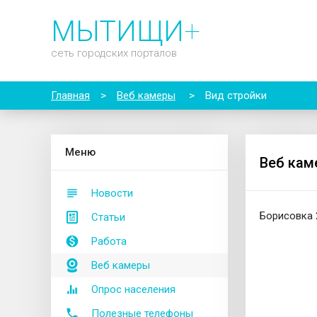
МЫТИЩИ
+
сеть городских порталов
Главная
>
Веб камеры
>
Вид стройки
М
еню
Веб кам
Новости
Борисовка 
Статьи
Работа
Веб камеры
Опрос населения
Полезные телефоны