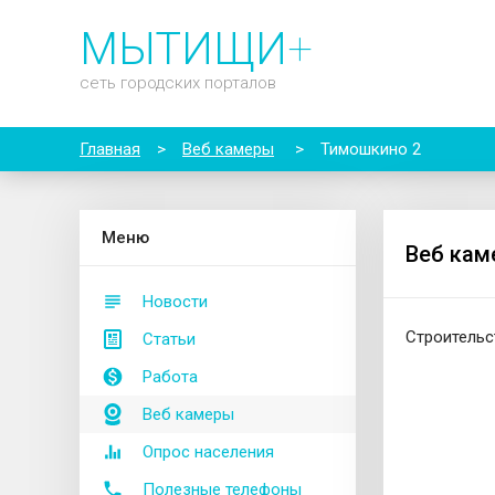
МЫТИЩИ
+
сеть городских порталов
Главная
>
Веб камеры
>
Тимошкино 2
М
еню
Веб кам
Новости
Строительс
Статьи
Работа
Веб камеры
Опрос населения
Полезные телефоны