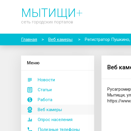
МЫТИЩИ
+
сеть городских порталов
Главная
>
Веб камеры
>
Регистратор Пушкино
М
еню
Веб кам
Новости
Русагромир
Статьи
Мытищи, ул.
Работа
https://www
Веб камеры
Опрос населения
Полезные телефоны