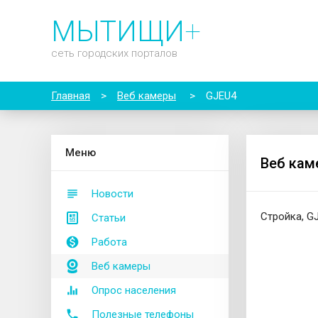
МЫТИЩИ
+
сеть городских порталов
Главная
>
Веб камеры
>
GJEU4
М
еню
Веб кам
Новости
Стройка, G
Статьи
Работа
Веб камеры
Опрос населения
Полезные телефоны