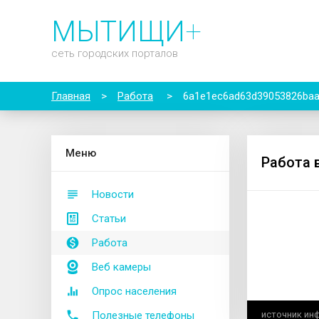
МЫТИЩИ
+
сеть городских порталов
Главная
>
Работа
>
6a1e1ec6ad63d39053826ba
М
еню
Работа 
Новости
Статьи
Работа
Веб камеры
Опрос населения
Полезные телефоны
источник ин