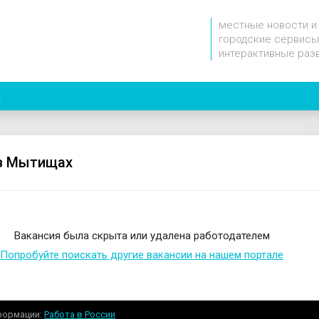
местные новости и
городские сервисы
интерактивные раз
a
в Мытищах
Вакансия была скрыта или удалена работодателем
Попробуйте поискать другие вакансии на нашем портале
формации
Работа в России