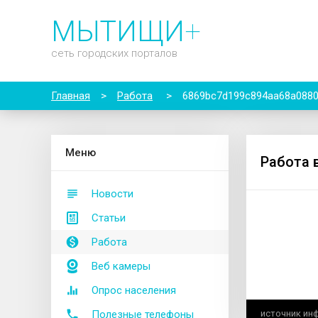
МЫТИЩИ
+
сеть городских порталов
Главная
>
Работа
>
6869bc7d199c894aa68a088
М
еню
Работа 
Новости
Статьи
Работа
Веб камеры
Опрос населения
Полезные телефоны
источник ин