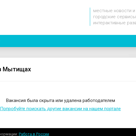
местные новости и
городские сервисы
интерактивные раз
0
в Мытищах
Вакансия была скрыта или удалена работодателем
Попробуйте поискать другие вакансии на нашем портале
формации
Работа в России