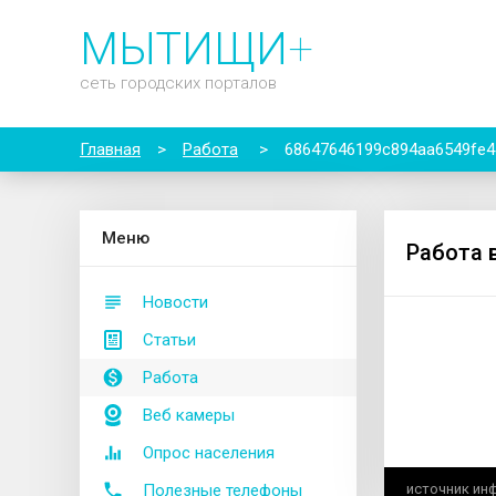
МЫТИЩИ
+
сеть городских порталов
Главная
>
Работа
>
68647646199c894aa6549fe4
М
еню
Работа 
Новости
Статьи
Работа
Веб камеры
Опрос населения
Полезные телефоны
источник ин