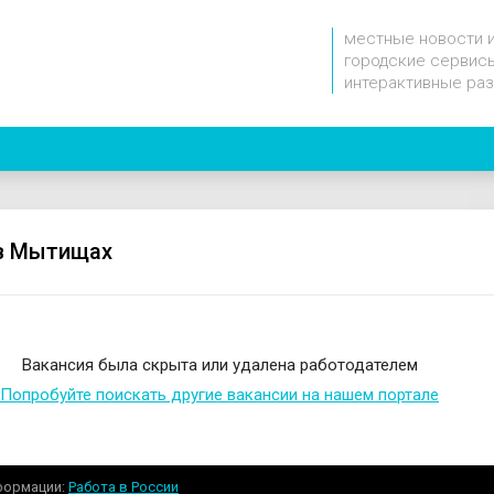
местные новости 
городские сервисы
интерактивные ра
в Мытищах
Вакансия была скрыта или удалена работодателем
Попробуйте поискать другие вакансии на нашем портале
формации
Работа в России