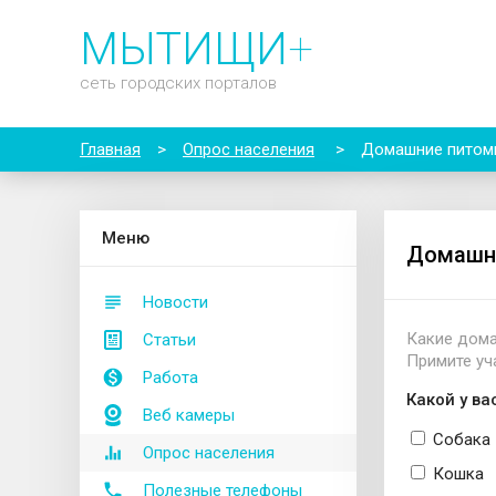
МЫТИЩИ
+
сеть городских порталов
Главная
>
Опрос населения
>
Домашние пито
М
еню
Домашн
Новости
Какие дома
Статьи
Примите уч
Работа
Какой у в
Веб камеры
Собака
Опрос населения
Кошка
Полезные телефоны