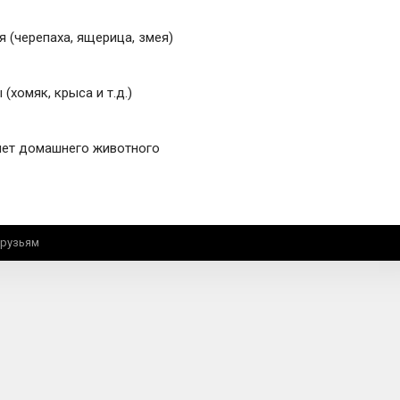
 (черепаха, ящерица, змея)
(хомяк, крыса и т.д.)
нет домашнего животного
друзьям