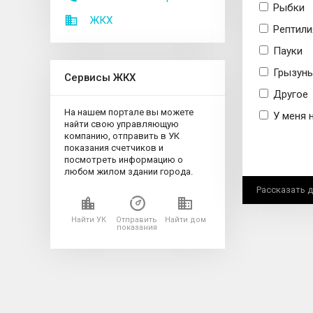
Рыбки
ЖКХ
Рептилия
Пауки
Грызуны 
Сервисы ЖКХ
Другое
На нашем портале вы можете
У меня 
найти свою управляющую
компанию, отправить в УК
показания счетчиков и
посмотреть информацию о
любом жилом здании города.
Рассказать 
Найти УК
Отправить
Найти дом
показания