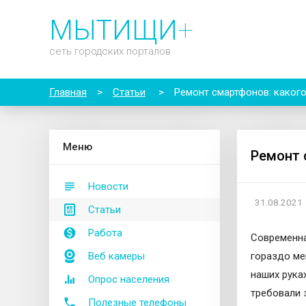
МЫТИЩИ
+
сеть городских порталов
Главная
>
Статьи
>
Ремонт смартфонов: каког
М
еню
Ремонт 
Новости
31.08.2021
Статьи
Работа
Современна
Веб камеры
гораздо ме
наших рука
Опрос населения
требовали 
Полезные телефоны