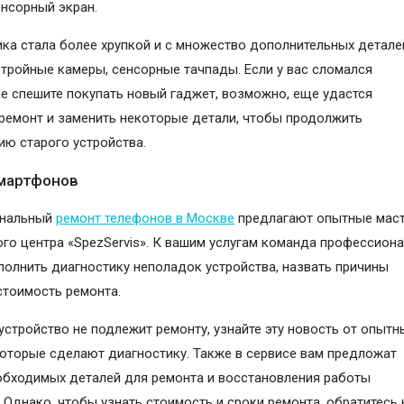
нсорный экран.
ика стала более хрупкой и с множество дополнительных детале
 тройные камеры, сенсорные тачпады. Если у вас сломался
не спешите покупать новый гаджет, возможно, еще удастся
ремонт и заменить некоторые детали, чтобы продолжить
ию старого устройства.
мартфонов
нальный
ремонт телефонов в Москве
предлагают опытные мас
ого центра «SpezServis». К вашим услугам команда профессиона
полнить диагностику неполадок устройства, назвать причины
стоимость ремонта.
устройство не подлежит ремонту, узнайте эту новость от опытн
которые сделают диагностику. Также в сервисе вам предложат
обходимых деталей для ремонта и восстановления работы
. Однако, чтобы узнать стоимость и сроки ремонта, обратитесь 