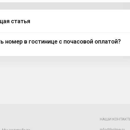
ая статья
ть номер в гостинице с почасовой оплатой?
НАШИ КОНТАКТ
info@holme.ru
щ. Мы хотим быть