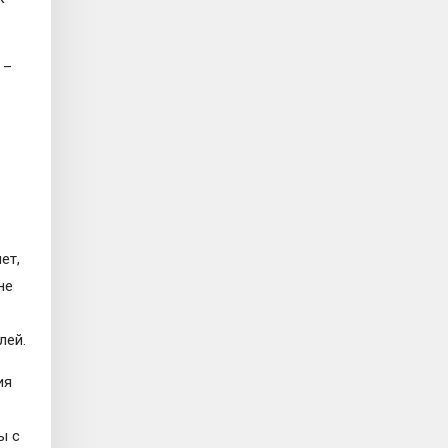
 –
ет,
не
лей.
ия
ы с