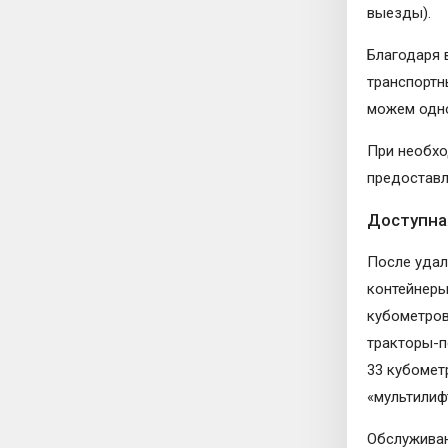
выезды).
Благодаря 
транспортн
можем одно
При необхо
предоставл
Доступна
После удал
контейнеры
кубометров
тракторы-п
33 кубомет
«мультилиф
Обслуживан