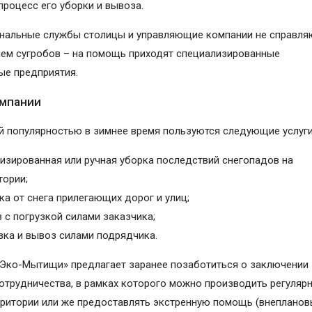
процесс его уборки и вывоза.
нальные службы столицы и управляющие компании не справля
ием сугробов – на помощь приходят специализированные
ые предприятия.
омпании
 популярностью в зимнее время пользуются следующие услуги
изированная или ручная уборка последствий снегопадов на
тории;
ка от снега прилегающих дорог и улиц;
 с погрузкой силами заказчика;
зка и вывоз силами подрядчика.
Эко-Мытищи» предлагает заранее позаботиться о заключении
отрудничества, в рамках которого можно производить регуляр
рритории или же предоставлять экстренную помощь (внеплано