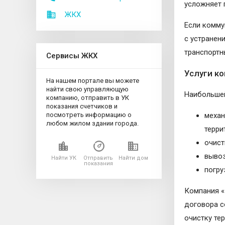
усложняет 
ЖКХ
Если комму
с устранен
транспортн
Сервисы ЖКХ
Услуги к
На нашем портале вы можете
найти свою управляющую
Наибольшей
компанию, отправить в УК
показания счетчиков и
посмотреть информацию о
механ
любом жилом здании города.
терри
очист
вывоз
Найти УК
Отправить
Найти дом
показания
погру
Компания «
договора с
очистку те