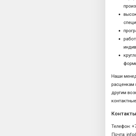
произ
высок
специ
прогр
работ
индив
кругл
формы
Наши менед
расценкам
другим воз
контактные
Контакт
Телефон: +7
Почта: info