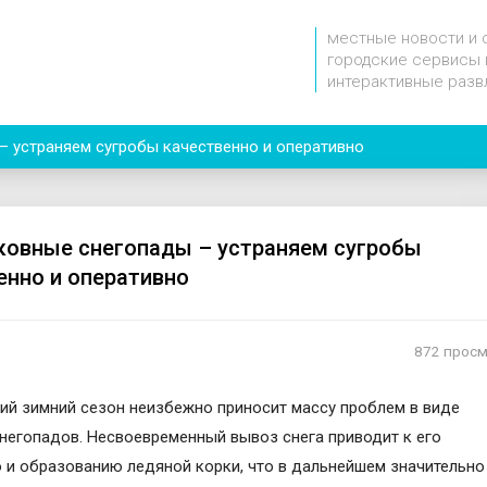
местные новости и 
городские сервисы 
интерактивные разв
 устраняем сугробы качественно и оперативно
овные снегопады – устраняем сугробы
енно и оперативно
872 прос
й зимний сезон неизбежно приносит массу проблем в виде
негопадов. Несвоевременный вывоз снега приводит к его
 и образованию ледяной корки, что в дальнейшем значительно