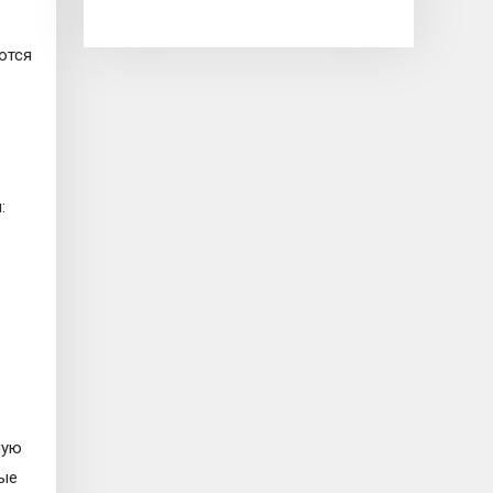
ются
:
ную
вые