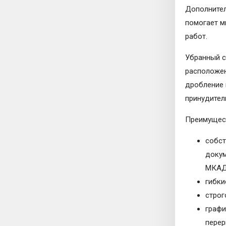
Дополнител
помогает м
работ.
Убранный с
расположен
дробление 
принудител
Преимущест
собст
докум
МКАД
гибки
строг
графи
перер