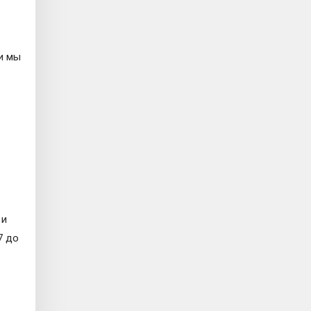
и мы
 и
7 до
.