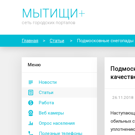
МЫТИЩИ
+
сеть городских порталов
Главная
>
Статьи
>
Подмосковные снегопады –
М
еню
Подмоск
качеств
Новости
Статьи
26.11.2018
Работа
Веб камеры
Наступающи
обильных с
Опрос населения
уплотнению
Полезные телефоны