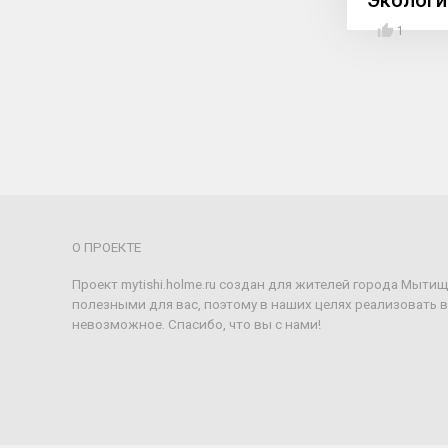
Экологи
1
О ПРОЕКТЕ
Проект mytishi.holme.ru создан для жителей города Мыти
полезными для вас, поэтому в наших целях реализовать 
невозможное. Спасибо, что вы с нами!