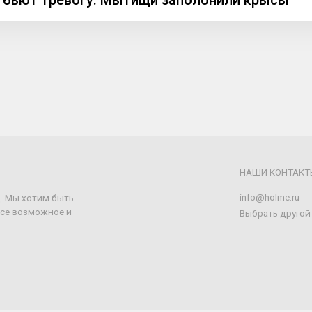
 бьют тревогу: Мытищи заполонили крысы
НАШИ КОНТАКТ
info@holme.ru
щ. Мы хотим быть
все возможное и
Выбрать другой