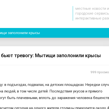
местные новости и
городские сервисы
интерактивные раз
тищи заполонили крысы
 бьют тревогу: Мытищи заполонили крысы
999 просм
у: в подъездах, подвалах, на детских площадках. Нередки случ
на людей, в том числе детей. Последствия укусов и прямого
огут быть плачевными, вплоть до заражения человека бешенст
асчетом сегодня на одного жителя столицы приходится около 