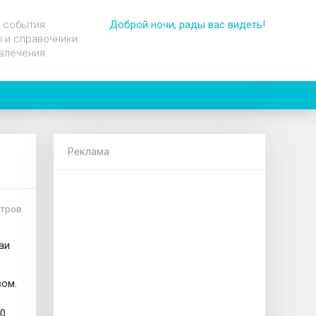
 события
Доброй ночи, рады вас видеть!
 и справочники
влечения
Реклама
отров
аи
вом.
40