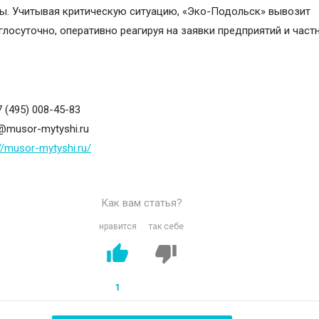
ы. Учитывая критическую ситуацию, «Эко-Подольск» вывозит
глосуточно, оперативно реагируя на заявки предприятий и част
ы
 (495) 008-45-83
@musor-mytyshi.ru
//musor-mytyshi.ru/
Как вам статья?
нравится
так себе
1