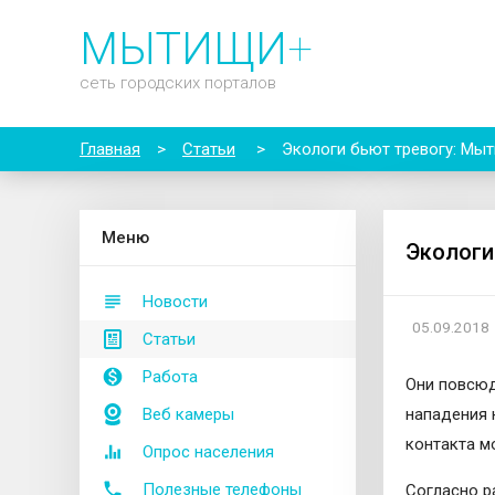
МЫТИЩИ
+
сеть городских порталов
Главная
>
Статьи
>
Экологи бьют тревогу: Мы
М
еню
Экологи
Новости
05.09.2018
Статьи
Работа
Они повсюд
Веб камеры
нападения 
контакта м
Опрос населения
Полезные телефоны
Согласно р