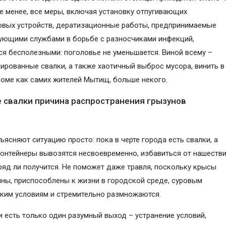
не менее, все меры, включая установку отпугивающих
овых устройств, дератизационные работы, предпринимаемые
ующими службами в борьбе с разносчиками инфекций,
я бесполезными: поголовье не уменьшается. Виной всему –
ированные свалки, а также хаотичный выброс мусора, винить в
роме как самих жителей Мытищ, больше некого.
 свалки причина распространения грызунов
ъясняют ситуацию просто: пока в черте города есть свалки, а
онтейнеры вывозятся несвоевременно, избавиться от нашеств
ряд ли получится. Не поможет даже травля, поскольку крысы
ны, приспособлены к жизни в городской среде, суровым
ким условиям и стремительно размножаются.
и есть только один разумный выход – устранение условий,