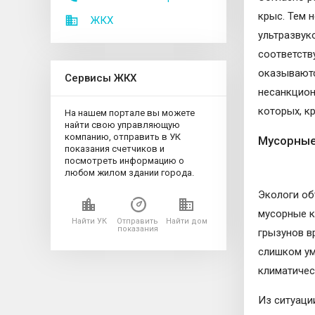
крыс. Тем 
ЖКХ
ультразвук
соответств
оказываютс
Сервисы ЖКХ
несанкцион
которых, к
На нашем портале вы можете
найти свою управляющую
компанию, отправить в УК
Мусорные
показания счетчиков и
посмотреть информацию о
любом жилом здании города.
Экологи об
мусорные к
Найти УК
Отправить
Найти дом
показания
грызунов в
слишком ум
климатичес
Из ситуаци