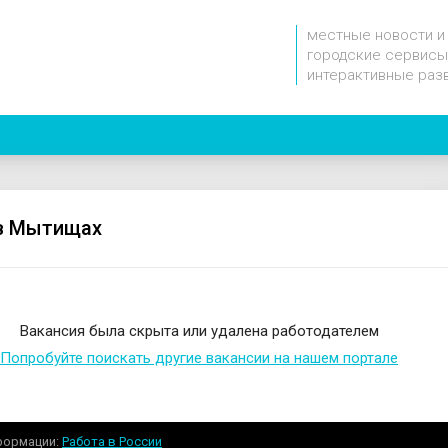
местные новости и
городские сервисы
интерактивные раз
в Мытищах
Вакансия была скрыта или удалена работодателем
Попробуйте поискать другие вакансии на нашем портале
формации
Работа в России