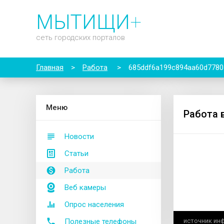
МЫТИЩИ
+
сеть городских порталов
Главная
>
Работа
>
685ddf6a199c894aa60d7780
М
еню
Работа 
Новости
Статьи
Работа
Веб камеры
Опрос населения
Полезные телефоны
источник ин